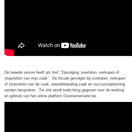
De tweede sessie heeft als titel: “Opvolging, overlaten, verkopen of
stopzetten van mijn zaak”. De fiscale gevolgen bij overlaten, verkopen
of stopzetten van de zaak, waardebepaling zaak en successieplanning
worden besproken. Tot slot wordt toelichting gegeven over de werking
en gebruik van het online platform Overnamemarkt.be.